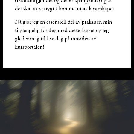
(ikke alle gjør det og det er kjempefint) og at
det skal være trygt å komme ut av kosteskapet.
Nå gjør jeg en essensiell del av praksisen min
tilgjengelig for deg med dette kurset og jeg
gleder meg til å se deg på innsiden av
kursportalen!