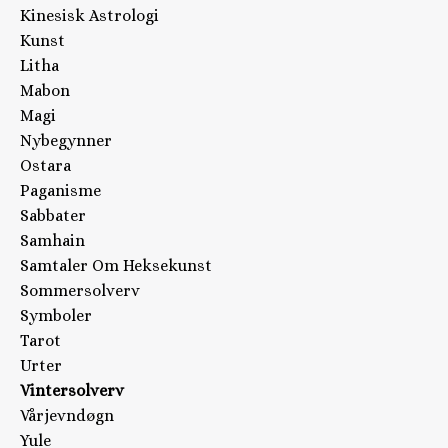
Kinesisk Astrologi
Kunst
Litha
Mabon
Magi
Nybegynner
Ostara
Paganisme
Sabbater
Samhain
Samtaler Om Heksekunst
Sommersolverv
Symboler
Tarot
Urter
Vintersolverv
Vårjevndøgn
Yule