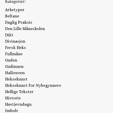
Kategorier:
Arketyper
Beltane
Daglig Praksis
Den Lille Måneskolen
Dikt
Divinasjon
Fersk Heks
Fullmåne
Guden
Gudinnen
Halloween
Heksekunst
Heksekunst For Nybegynnere
Hellige Tekster
Historie
Høstjevndøgn
Imbolc