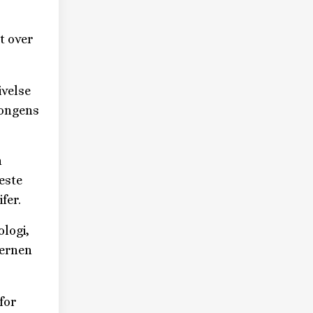
t over
ivelse
kongens
n
este
fer.
ologi,
jernen
for