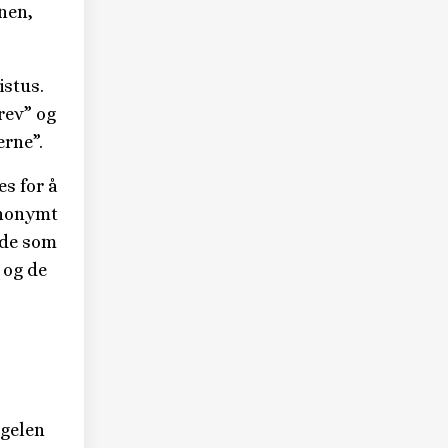
nen,
istus.
rev” og
erne”.
es for å
synonymt
 de som
 og de
ngelen