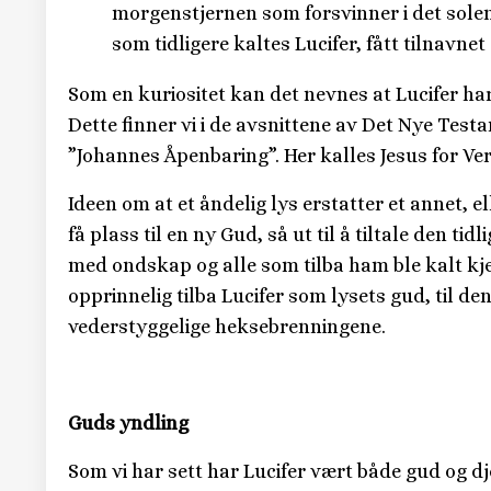
morgenstjernen som forsvinner i det solen
som tidligere kaltes Lucifer, fått tilnavnet
Som en kuriositet kan det nevnes at Lucifer har bl
Dette finner vi i de avsnittene av Det Nye Test
”Johannes Åpenbaring”. Her kalles Jesus for Ver
Ideen om at et åndelig lys erstatter et annet, 
få plass til en ny Gud, så ut til å tiltale den 
med ondskap og alle som tilba ham ble kalt kje
opprinnelig tilba Lucifer som lysets gud, til d
vederstyggelige heksebrenningene.
Guds yndling
Som vi har sett har Lucifer vært både gud og d