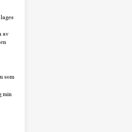
 lages
n av
den
du som
g min