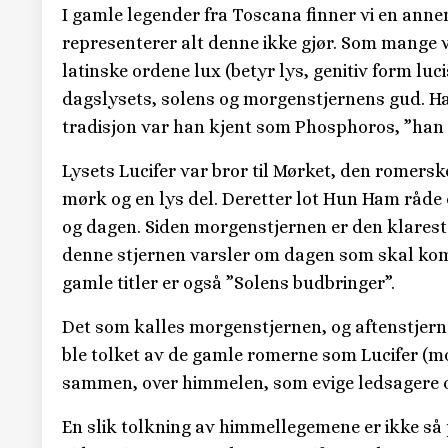
I gamle legender fra Toscana finner vi en annen
representerer alt denne ikke gjør. Som mange v
latinske ordene lux (betyr lys, genitiv form luci
dagslysets, solens og morgenstjernens gud. Ha
tradisjon var han kjent som Phosphoros, ”han 
Lysets Lucifer var bror til Mørket, den romersk
mørk og en lys del. Deretter lot Hun Ham råde o
og dagen. Siden morgenstjernen er den klareste 
denne stjernen varsler om dagen som skal kom
gamle titler er også ”Solens budbringer”.
Det som kalles morgenstjernen, og aftenstjerne
ble tolket av de gamle romerne som Lucifer (
sammen, over himmelen, som evige ledsagere o
En slik tolkning av himmellegemene er ikke så 