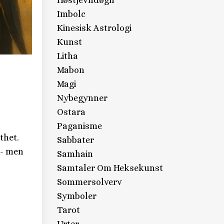
Høstjevndøgn
Imbolc
Kinesisk Astrologi
Kunst
Litha
Mabon
Magi
Nybegynner
Ostara
Paganisme
thet.
Sabbater
k - men
Samhain
Samtaler Om Heksekunst
Sommersolverv
Symboler
Tarot