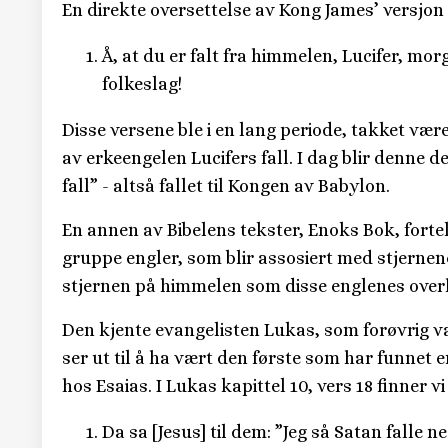
En direkte oversettelse av Kong James’ versjon a
Å, at du er falt fra himmelen, Lucifer, mor
folkeslag!
Disse versene ble i en lang periode, takket væ
av erkeengelen Lucifers fall. I dag blir denne 
fall” - altså fallet til Kongen av Babylon.
En annen av Bibelens tekster, Enoks Bok, fortel
gruppe engler, som blir assosiert med stjerne
stjernen på himmelen som disse englenes overho
Den kjente evangelisten Lukas, som forøvrig va
ser ut til å ha vært den første som har funnet
hos Esaias. I Lukas kapittel 10, vers 18 finner v
Da sa [Jesus] til dem: ”Jeg så Satan falle 