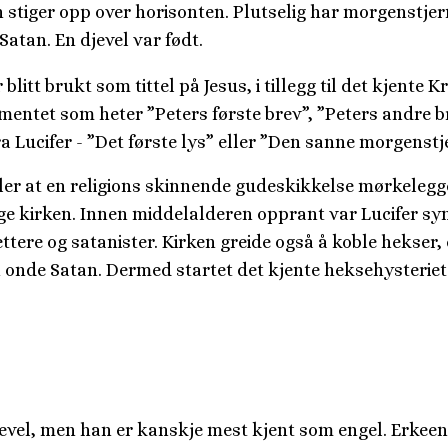
 stiger opp over horisonten. Plutselig har morgenstjer
 Satan. En djevel var født.
itt brukt som tittel på Jesus, i tillegg til det kjente Kr
amentet som heter ”Peters første brev”, ”Peters andre b
a Lucifer - ”Det første lys” eller ”Den sanne morgenstj
eller at en religions skinnende gudeskikkelse mørkelegg
tidlige kirken. Innen middelalderen opprant var Lucifer 
ttere og satanister. Kirken greide også å koble hekser,
en onde Satan. Dermed startet det kjente heksehysteriet
jevel, men han er kanskje mest kjent som engel. Erkee