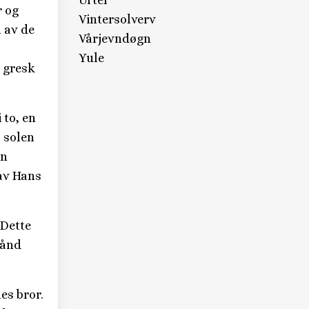
Urter
r og
Vintersolverv
 av de
Vårjevndøgn
Yule
 gresk
 to, en
, solen
en
av Hans
 Dette
hånd
es bror.