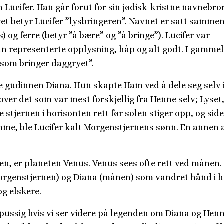
 Lucifer. Han går forut for sin jødisk-kristne navnebro
et betyr Lucifer ”lysbringeren”. Navnet er satt sammen
s) og ferre (betyr ”å bære” og ”å bringe”). Lucifer var
n representerte opplysning, håp og alt godt. I gammel
som bringer daggryet”.
e gudinnen Diana. Hun skapte Ham ved å dele seg selv i
ver det som var mest forskjellig fra Henne selv; Lyset
stjernen i horisonten rett før solen stiger opp, og sid
me, ble Lucifer kalt Morgenstjernens sønn. En annen 
n, er planeten Venus. Venus sees ofte rett ved månen.
morgenstjernen) og Diana (månen) som vandret hånd i 
g elskere.
pussig hvis vi ser videre på legenden om Diana og Henn