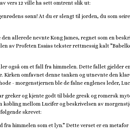
v vers 12 ville ha sett omtrent slik ut:
genrødens sønn! At du er slengt til jorden, du som seire
re den allerede nevnte Kong James, regnet som en beskr
delen av Profeten Esaias tekster rettmessig kalt ”Babel
ler også om et fall fra himmelen. Dette fallet gjelder e
ne. Kirken omfavnet denne tanken og utnevnte den klar
de - morgenstjernen ble de falne englenes leder, Luci
r greker og kjente godt til både gresk og romersk myt
 en kobling mellom Lucifer og beskrivelsen av morgenst
i følgende skrevet:
ned fra himmelen som et lyn.” Dette verset er en metafor 