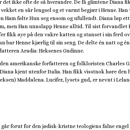
r det ikke ofte de så hverandre. De få glimtene Diana fi
vekket en sår lengsel og et varmt begjær i Henne. Han 
n Ham følte Hun seg ensom og ufullendt. Diana løp ett
m, men Han unnslapp Henne alltid. Til sist forvandlet
fer fikk øye på den vakre katten og stanset i sin ferd o
 bar Henne kjærlig til sin seng. De delte én natt og é
datteren Aradia: Heksenes Gudinne.
r den amerikanske forfatteren og folkloristen Charles G
Diana kjent utenfor Italia. Han fikk visstnok høre den 
eksen) Maddalena. Lucifer, lysets gud, er nevnt i Lela
 går forut for den jødisk-kristne teologiens falne engel