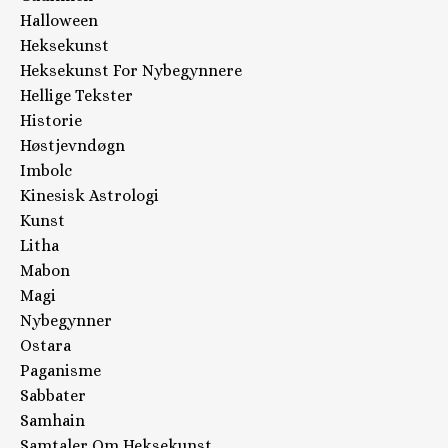
Halloween
Heksekunst
Heksekunst For Nybegynnere
Hellige Tekster
Historie
Høstjevndøgn
Imbolc
Kinesisk Astrologi
Kunst
Litha
Mabon
Magi
Nybegynner
Ostara
Paganisme
Sabbater
Samhain
Samtaler Om Heksekunst